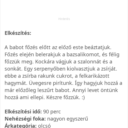
Elkészítés:
A babot főzés előtt az előző este beáztatjuk.
Főzés elején belerakjuk a bazsalikomot, és félig
főzzük meg. Kockára vágjuk a szalonnát és a
sonkát. Egy serpenyőben kiolvasztjuk a zsírját.
ebbe a zsírba rakunk cukrot, a felkarikázott
hagymát. Üvegesre pirítunk. Így hagyjuk hozzá a
már előzőleg leszűrt babot. Annyi levet öntünk
hozzá ami ellepi. Készre főzzük. :)
Elkészítési idő:
90 perc
Nehézségi foka:
nagyon egyszerű
Árkategória:
olcsó