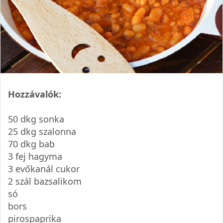
Hozzávalók:
50 dkg sonka
25 dkg szalonna
70 dkg bab
3 fej hagyma
3 evőkanál cukor
2 szál bazsalikom
só
bors
pirospaprika