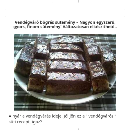
Vendégváró bögrés sütemény – Nagyon egyszerű,
gyors, finom sütemény! Változatosan elkészíthető..
A nyár a vendégvárás ideje. Jól jön ez a ” vendégvárós ”
süti recept, igaz?…