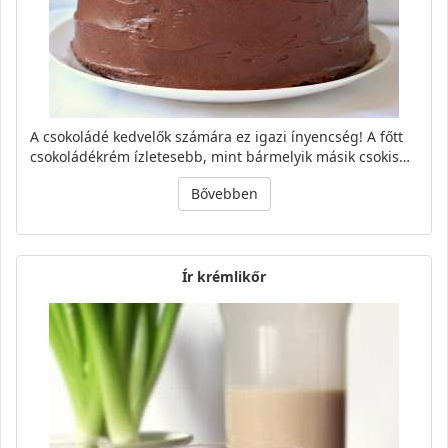
A csokoládé kedvelők számára ez igazi ínyencség! A főtt
csokoládékrém ízletesebb, mint bármelyik másik csokis…
Bővebben
Ír krémlikőr