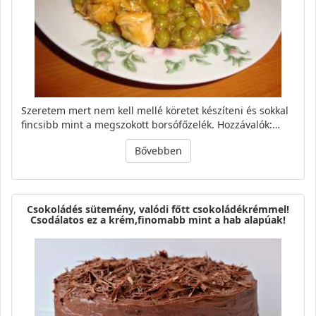
Szeretem mert nem kell mellé köretet készíteni és sokkal
fincsibb mint a megszokott borsófőzelék. Hozzávalók:…
Bővebben
Csokoládés sütemény, valódi főtt csokoládékrémmel!
Csodálatos ez a krém,finomabb mint a hab alapúak!