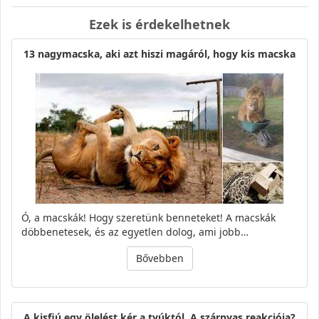
Ezek is érdekelhetnek
13 nagymacska, aki azt hiszi magáról, hogy kis macska
Ó, a macskák! Hogy szeretünk benneteket! A macskák
döbbenetesek, és az egyetlen dolog, ami jobb…
Bővebben
A kisfiú egy ölelést kér a tyúktól. A szárnyas reakciója?