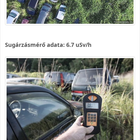
Sugárzásmérő adata: 6.7 uSv/h