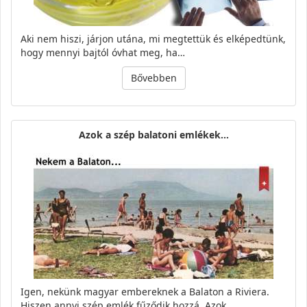
Aki nem hiszi, járjon utána, mi megtettük és elképedtünk,
hogy mennyi bajtól óvhat meg, ha…
Bővebben
Azok a szép balatoni emlékek...
Igen, nekünk magyar embereknek a Balaton a Riviera.
Hiszen annyi szép emlék fűződik hozzá. Azok…