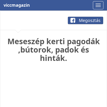
viccmagazin
Megosztás
Meseszép kerti pagodák
,bútorok, padok és
hinták.