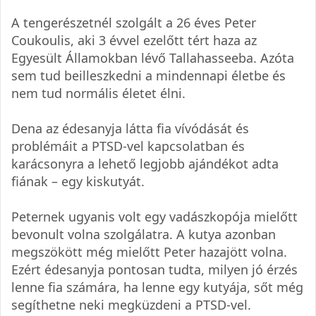
A tengerészetnél szolgált a 26 éves Peter
Coukoulis, aki 3 évvel ezelőtt tért haza az
Egyesült Államokban lévő Tallahasseeba. Azóta
sem tud beilleszkedni a mindennapi életbe és
nem tud normális életet élni.
Dena az édesanyja látta fia vívódását és
problémáit a PTSD-vel kapcsolatban és
karácsonyra a lehető legjobb ajándékot adta
fiának – egy kiskutyát.
Peternek ugyanis volt egy vadászkopója mielőtt
bevonult volna szolgálatra. A kutya azonban
megszökött még mielőtt Peter hazajött volna.
Ezért édesanyja pontosan tudta, milyen jó érzés
lenne fia számára, ha lenne egy kutyája, sőt még
segíthetne neki megküzdeni a PTSD-vel.