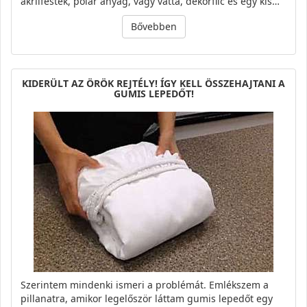
akrilfesték, polár anyag, vagy vatta, dekorfilc és egy kis…
Bővebben
KIDERÜLT AZ ÖRÖK REJTÉLY! ÍGY KELL ÖSSZEHAJTANI A
GUMIS LEPEDŐT!
Szerintem mindenki ismeri a problémát. Emlékszem a
pillanatra, amikor legelőször láttam gumis lepedőt egy