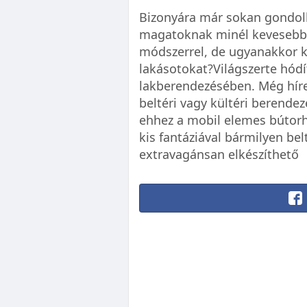
Bizonyára már sokan gondol
magatoknak minél kevesebb 
módszerrel, de ugyanakkor k
lakásotokat?Világszerte hódí
lakberendezésében. Még híre
beltéri vagy kültéri berende
ehhez a mobil elemes bútorh
kis fantáziával bármilyen bel
extravagánsan elkészíthető