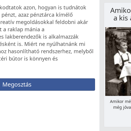
kodtatok azon, hogyan is tudnátok
Amikor
pénzt, azaz pénztárca kímélő
a kis
reatív megoldásokkal feldobni akár
t a raklap mánia a
s lakberendezők is alkalmazzák
zésként is. Miért ne nyúlhatnánk mi
oz hasonlítható rendszerhez, melyből
téri bútor is könnyen és
Megosztás
Amikor még
még jóval