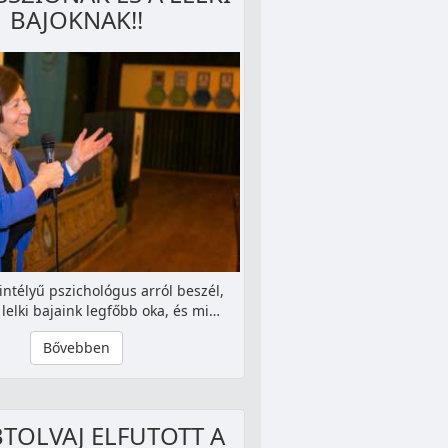
BAJOKNAK!!
intélyű pszichológus arról beszél,
lelki bajaink legfőbb oka, és mi…
Bővebben
BTOLVAJ ELFUTOTT A