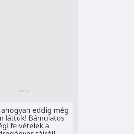
, ahogyan eddig még
 láttuk! Bámulatos
égi felvételek a
dregényes tájról!