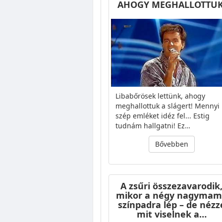
AHOGY MEGHALLOTTUK
Libabőrösek lettünk, ahogy
meghallottuk a slágert! Mennyi
szép emléket idéz fel... Estig
tudnám hallgatni! Ez…
Bővebben
A zsűri összezavarodik
mikor a négy nagymam
színpadra lép – de nézz
mit viselnek a…