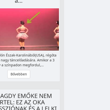
a…
ón Észak-Karolinából(USA), régóta
 nagy táncelőadására. Amikor a 3
y a színpadon megfordul,…
Bővebben
BAGDY EMŐKE NEM
RTEL: EZ AZ OKA
SZIÓNAK ÉS A LELKI