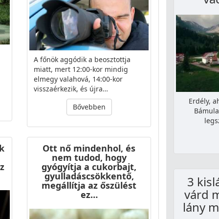
A főnök aggódik a beosztottja
miatt, mert 12:00-kor mindig
elmegy valahová, 14:00-kor
visszaérkezik, és újra…
Erdély, 
Bővebben
Bámulat
legs
k
Ott nő mindenhol, és
nem tudod, hogy
z
gyógyítja a cukorbajt,
gyulladáscsökkentő,
3 kis
megállítja az őszülést
várd 
ez…
lány m