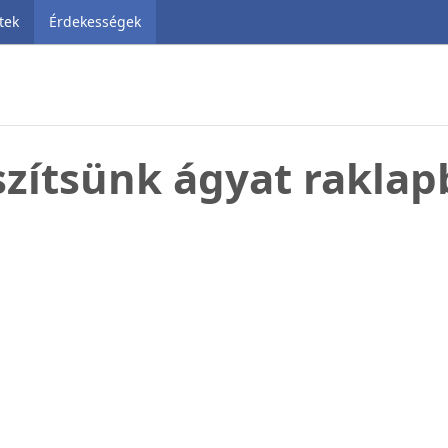
tek
Érdekességek
zítsünk ágyat raklap