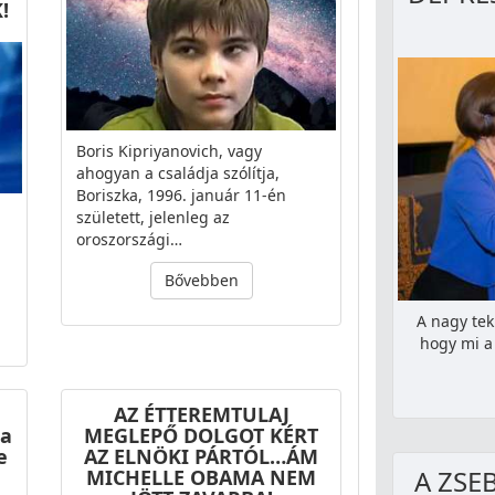
!
Boris Kipriyanovich, vagy
ahogyan a családja szólítja,
Boriszka, 1996. január 11-én
született, jelenleg az
oroszországi…
Bővebben
A nagy tek
hogy mi a 
,
AZ ÉTTEREMTULAJ
a
MEGLEPŐ DOLGOT KÉRT
e
AZ ELNÖKI PÁRTÓL…ÁM
A ZSE
MICHELLE OBAMA NEM