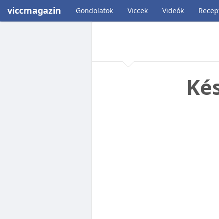
viccmagazin
Gondolatok
Viccek
Videók
Recep
Kés