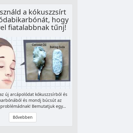
sználd a kókuszzsírt
zódabikarbónát, hogy
el fiatalabbnak tűnj!
az új arcápolódat kókuszzsírból és
karbónából és mondj búcsút az
rproblémádnak! Bemutatjuk egy…
Bővebben