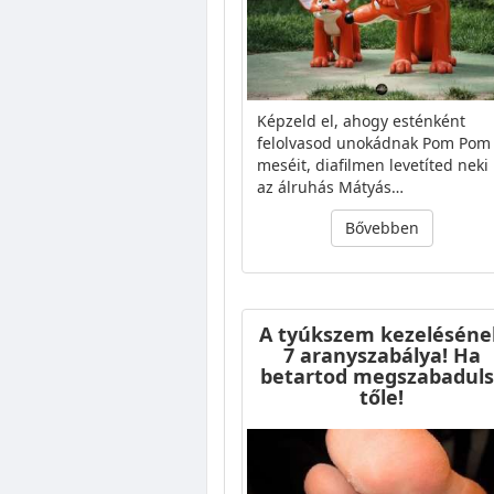
Képzeld el, ahogy esténként
felolvasod unokádnak Pom Pom
meséit, diafilmen levetíted neki
az álruhás Mátyás…
Bővebben
A tyúkszem kezeléséne
7 aranyszabálya! Ha
betartod megszabaduls
tőle!