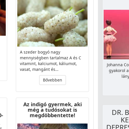
A szeder bogyó nagy
mennyiségben tartalmaz A és C
vitamint, kalciumot, káliumot,
Johanna Col
vasat, mangánt és…
gyakorol a
lán
Bővebben
Az indigó gyermek, aki
még a tudósokat is
DR. 
0-
megdöbbentette!
KE
DEPRES
,