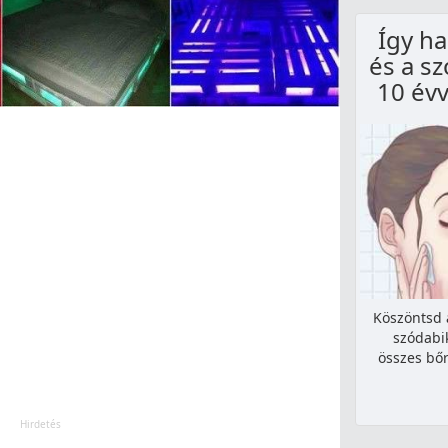
Így ha
és a s
10 évv
Köszöntsd 
szódabi
összes bő