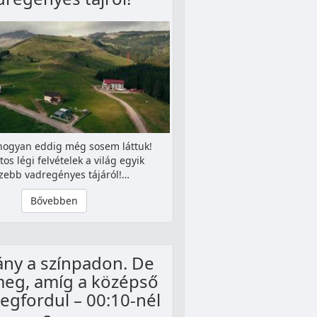
ahogyan eddig még sosem láttuk!
os légi felvételek a világ egyik
zebb vadregényes tájáról!…
Bővebben
lány a színpadon. De
meg, amíg a középső
egfordul – 00:10-nél