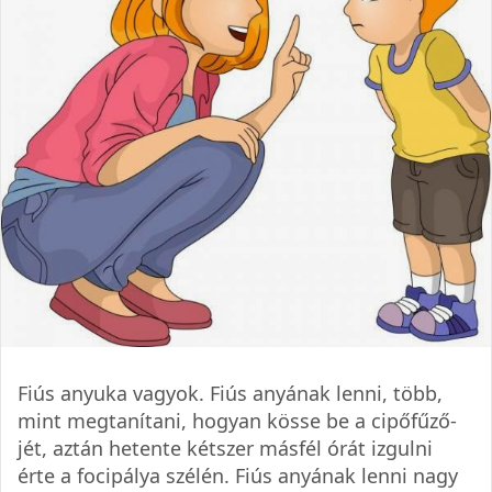
Fiús anyuka vagyok. Fiús anyának lenni, több,
mint meg­ta­ní­tani, hogyan kösse be a cipőfűző­
jét, aztán hetente két­szer más­fél órát izgulni
érte a foci­pá­lya szé­lén. Fiús anyá­nak lenni nagy