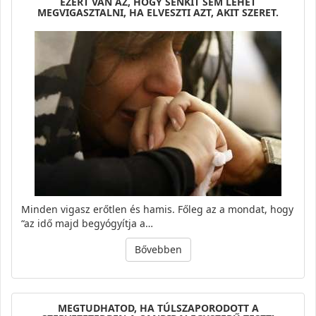
EZÉRT VAN AZ, HOGY SENKIT SEM LEHET
MEGVIGASZTALNI, HA ELVESZTI AZT, AKIT SZERET.
Minden vigasz erőtlen és hamis. Főleg az a mondat, hogy
“az idő majd begyógyítja a…
Bővebben
MEGTUDHATOD, HA TÚLSZAPORODOTT A