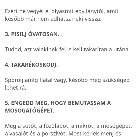
Ezért ne vegyél el olyas­mit egy lány­tól, amit
később már nem adhatsz neki vissza.
3. PISILJ ÓVATOSAN.
Tudod, azt vala­ki­nek fel is kell taka­rí­ta­nia utána.
4. TAKA­RÉ­KOS­KODJ.
Spó­rolj amíg fia­tal vagy, később még szük­sé­ged
lehet rá.
5. ENGEDD MEG, HOGY BEMU­TAS­SAM A
MOSOGATÓGÉPET.
Meg a sütőt, a főző­la­pot, a mik­rót, a mosó­gé­pet,
a vasa­lót és a por­szí­vót. Most kér­lek menj és