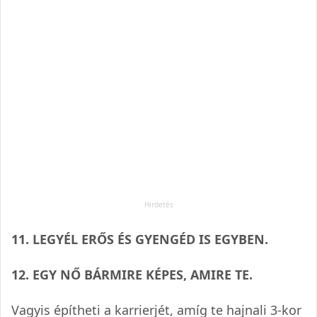
11. LEGYÉL ERŐS ÉS GYENGÉD IS EGYBEN.
12. EGY NŐ BÁRMIRE KÉPES, AMIRE TE.
Vagyis építheti a kar­ri­er­jét, amíg te haj­nali 3-kor