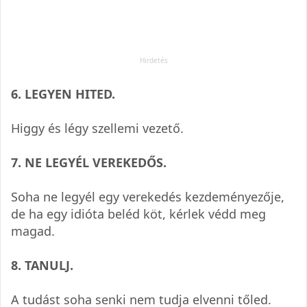
6. LEGYEN HITED.
Higgy és légy szel­lemi vezető.
7. NE LEGYÉL VEREKEDŐS.
Soha ne legyél egy vere­ke­dés kez­de­mé­nyezője,
de ha egy idi­óta beléd köt, kér­lek védd meg
magad.
8. TANULJ.
A tudást soha senki nem tudja elvenni tőled.