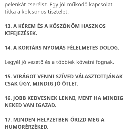
pelen­kát cse­rélsz. Egy jól működő kap­cso­lat
titka a köl­csö­nös tisztelet.
13. A KÉREM ÉS A KÖSZÖ­NÖM HASZ­NOS
KIFEJEZÉSEK.
14. A KOR­TÁRS NYO­MÁS FÉLEL­ME­TES DOLOG.
Legyél jó vezető és a töb­biek követni fognak.
15. VIRÁ­GOT VENNI SZÍ­VED VÁLASZ­TOTT­JÁ­NAK
CSAK ÚGY, MIN­DIG JÓ ÖTLET.
16. JOBB KED­VES­NEK LENNI, MINT HA MIN­DIG
NEKED VAN IGAZAD.
17. MIN­DEN HELY­ZET­BEN ŐRIZD MEG A
HUMORÉRZÉKED.