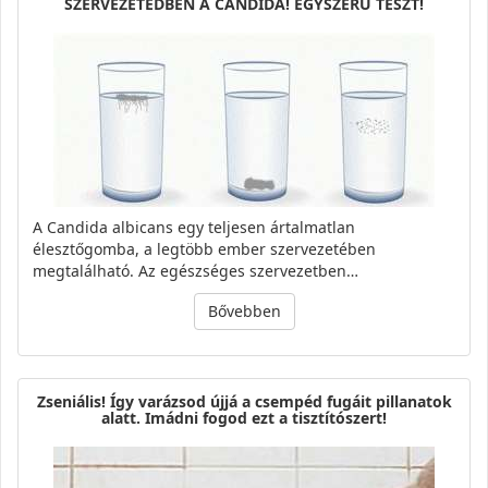
SZERVEZETEDBEN A CANDIDA! EGYSZERŰ TESZT!
A Candida albicans egy teljesen ártalmatlan
élesztőgomba, a legtöbb ember szervezetében
megtalálható. Az egészséges szervezetben…
Bővebben
Zseniális! Így varázsod újjá a csempéd fugáit pillanatok
alatt. Imádni fogod ezt a tisztítószert!