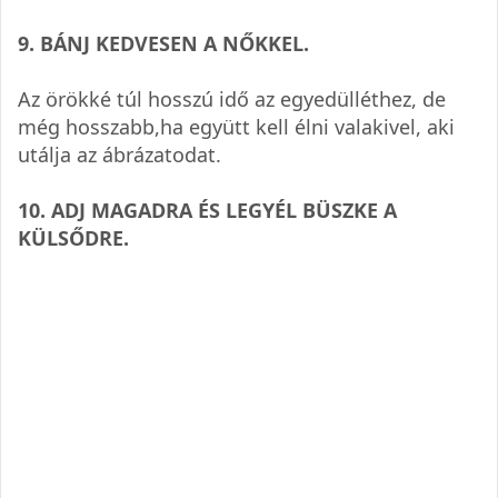
9. BÁNJ KED­VE­SEN A NŐKKEL.
Az örökké túl hosszú idő az egye­dül­lét­hez, de
még hosszabb,ha együtt kell élni vala­ki­vel, aki
utálja az ábrázatodat.
10. ADJ MAGADRA ÉS LEGYÉL BÜSZKE A
KÜLSŐDRE.