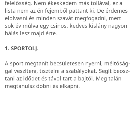
felelős­ség. Nem ékes­ke­dem más tol­lá­val, ez a
lista nem az én fejemből pat­tant ki. De érde­mes
elol­vasni és min­den sza­vát meg­fo­gadni, mert
sok év múlva egy csi­nos, ked­ves kis­lány nagyon
hálás lesz majd érte…
1. SPOR­TOLJ.
A sport meg­ta­nít becsü­le­te­sen nyerni, mél­tó­ság­
gal veszí­teni, tisz­telni a sza­bá­lyo­kat. Segít beosz­
tani az idő­det és távol tart a baj­tól. Meg talán
meg­ta­nulsz dobni és elkapni.