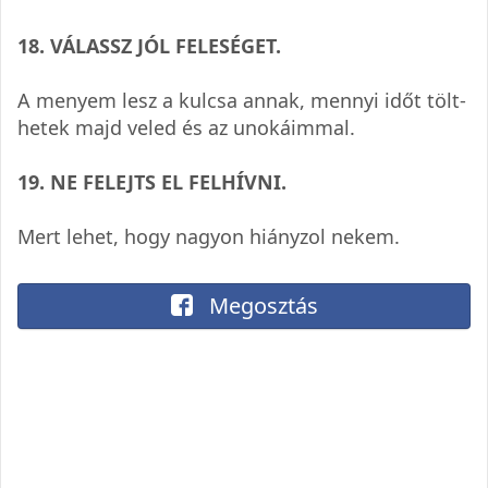
18. VÁLASSZ JÓL FELESÉGET.
A menyem lesz a kul­csa annak, mennyi időt tölt­
he­tek majd veled és az unokáimmal.
19. NE FELEJTS EL FELHÍVNI.
Mert lehet, hogy nagyon hiány­zol nekem.
Megosztás