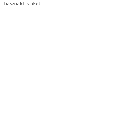
hasz­náld is őket.