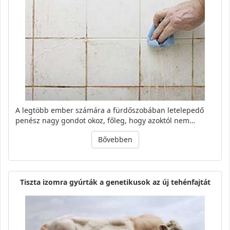
A legtöbb ember számára a fürdőszobában letelepedő
penész nagy gondot okoz, főleg, hogy azoktól nem…
Bővebben
Tiszta izomra gyúrták a genetikusok az új tehénfajtát