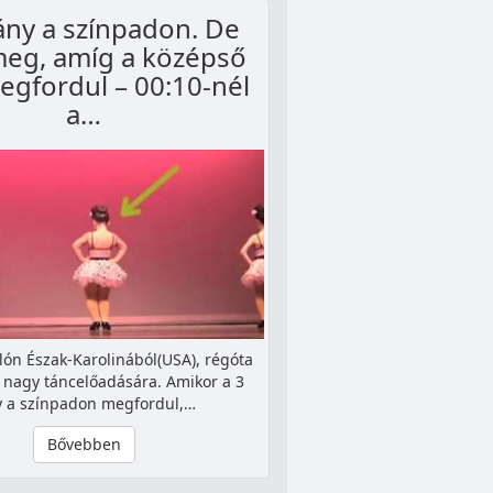
lány a színpadon. De
meg, amíg a középső
egfordul – 00:10-nél
a…
ón Észak-Karolinából(USA), régóta
 nagy táncelőadására. Amikor a 3
y a színpadon megfordul,…
Bővebben