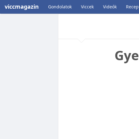
viccmagazin
Gondolatok
Viccek
Videók
Recep
Gye