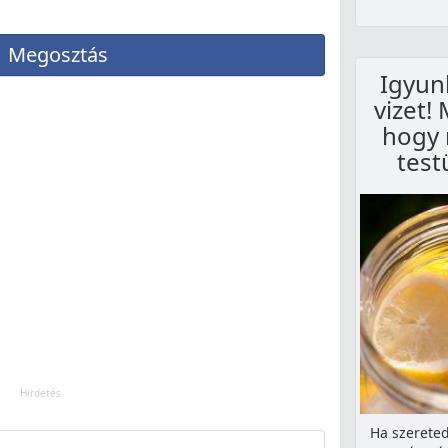
Megosztás
Igyun
vizet!
hogy 
test
Ha szereted