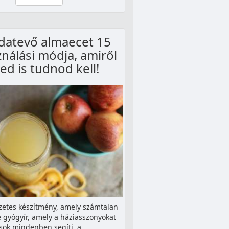
datevő almaecet 15
ználási módja, amiről
ed is tudnod kell!
zetes készítmény, amely számtalan
 gyógyír, amely a háziasszonyokat
 sok mindenben segíti, a…