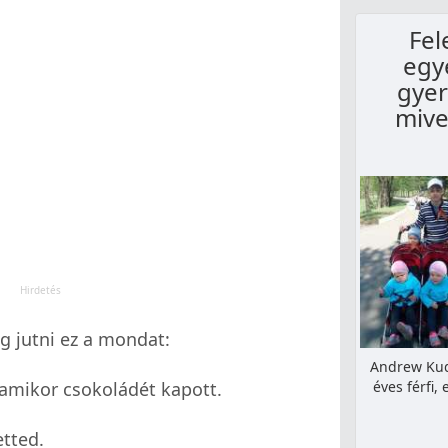
Fel
egy
gyer
mive
g jutni ez a mondat:
Andrew Kud
amikor csokoládét kapott.
éves férfi,
etted.