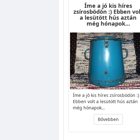
Íme a jó kis híres
zsírosbödön :) Ebben vo
a lesütött hús aztán
még hónapok…
Íme a jó kis híres zsírosbödön :)
Ebben volt a lesütött hús aztán
még hónapok…
Bővebben