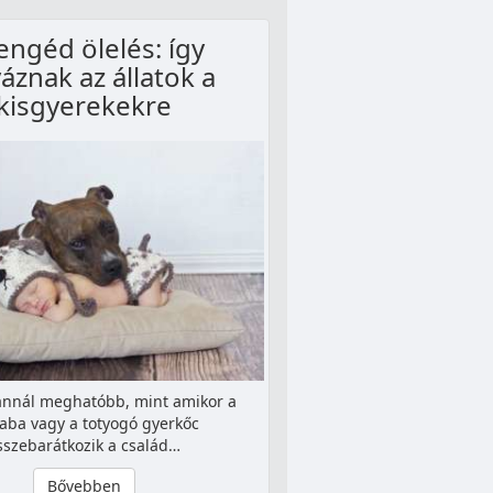
engéd ölelés: így
áznak az állatok a
kisgyerekekre
 annál meghatóbb, mint amikor a
aba vagy a totyogó gyerkőc
sszebarátkozik a család…
Bővebben