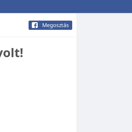
Megosztás
olt!