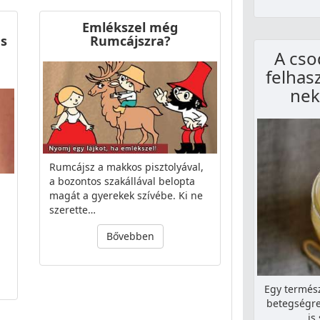
Emlékszel még
és
Rumcájszra?
A cso
felhas
nek
Rumcájsz a makkos pisztolyával,
a bozontos szakállával belopta
magát a gyerekek szívébe. Ki ne
szerette…
Bővebben
Egy termés
betegségre
is