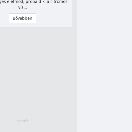
es életmód, próbáld ki a citromos
víz…
Bővebben