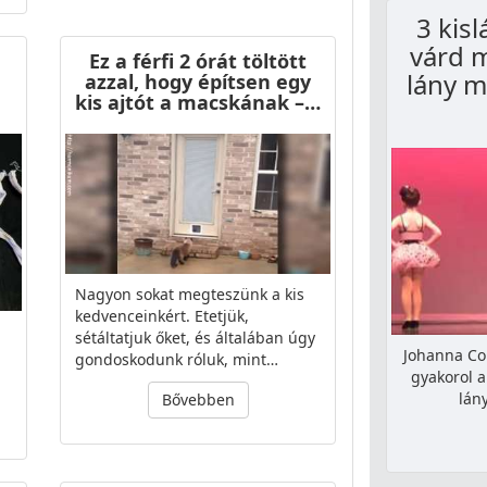
3 kis
várd 
Ez a férfi 2 órát töltött
lány m
azzal, hogy építsen egy
kis ajtót a macskának –…
Nagyon sokat megteszünk a kis
kedvenceinkért. Etetjük,
sétáltatjuk őket, és általában úgy
Johanna Col
gondoskodunk róluk, mint…
gyakorol a
lán
Bővebben