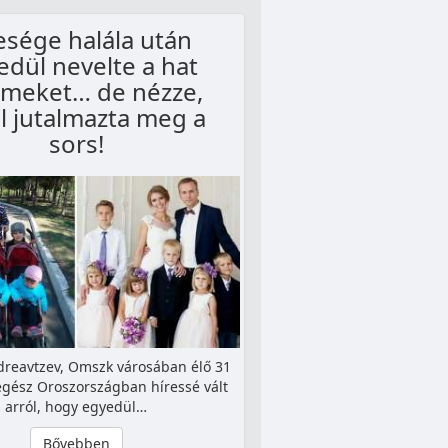
esége halála után
edül nevelte a hat
meket… de nézze,
l jutalmazta meg a
sors!
reavtzev, Omszk városában élő 31
 egész Oroszországban híressé vált
arról, hogy egyedül…
Bővebben