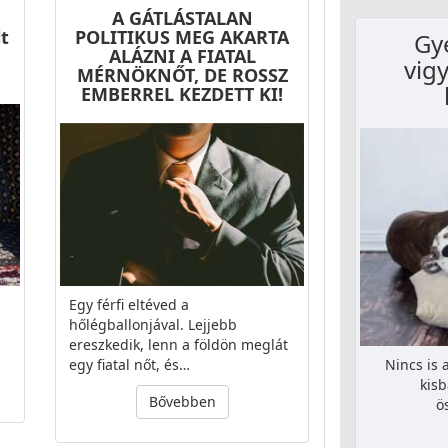
A GÁTLÁSTALAN
lt
POLITIKUS MEG AKARTA
Gy
ALÁZNI A FIATAL
vigy
MÉRNÖKNŐT, DE ROSSZ
EMBERREL KEZDETT KI!
Egy férfi eltéved a
hőlégballonjával. Lejjebb
ereszkedik, lenn a földön meglát
egy fiatal nőt, és…
Nincs is
kisb
Bővebben
ö