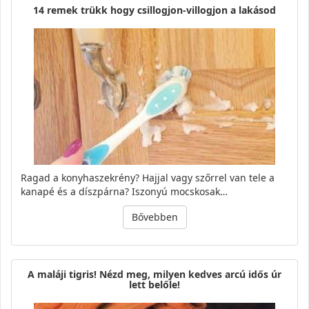
14 remek trükk hogy csillogjon-villogjon a lakásod
Ragad a konyhaszekrény? Hajjal vagy szőrrel van tele a
kanapé és a díszpárna? Iszonyú mocskosak…
Bővebben
A maláji tigris! Nézd meg, milyen kedves arcú idős úr
lett belőle!