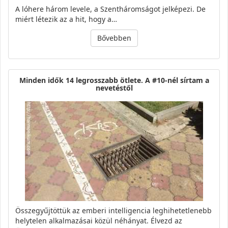
A lóhere három levele, a Szentháromságot jelképezi. De
miért létezik az a hit, hogy a…
Bővebben
Minden idők 14 legrosszabb ötlete. A #10-nél sírtam a
nevetéstől
Összegyűjtöttük az emberi intelligencia leghihetetlenebb
helytelen alkalmazásai közül néhányat. Élvezd az