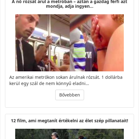
A nő rózsát árul a metróban – aztán a gazdag férfi azt
mondja, adja ingyen…
Az amerikai metrókon sokan árulnak rózsát. 1 dollárba
kerül egy szál de nem könnyű eladni…
Bővebben
12 film, ami megtanít értékelni az élet szép pillanatait!