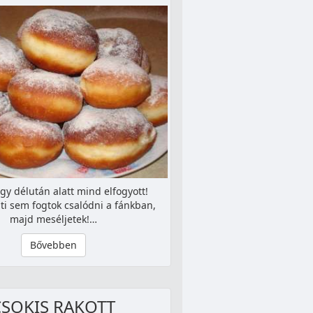
gy délután alatt mind elfogyott!
i sem fogtok csalódni a fánkban,
majd meséljetek!…
Bővebben
CSOKIS RAKOTT