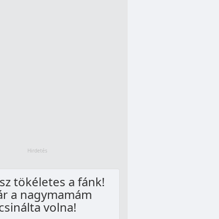
esz tökéletes a fánk!
ár a nagymamám
csinálta volna!