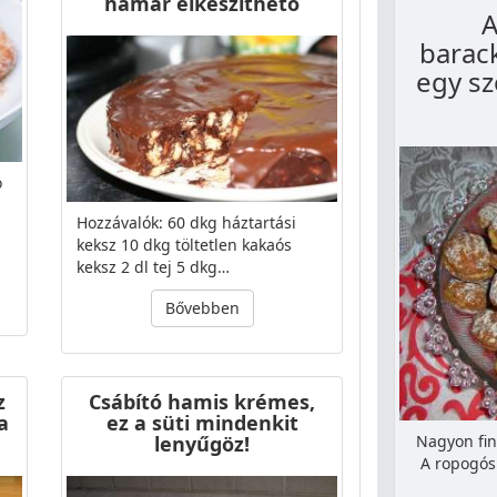
hamar elkészíthető
A
barac
egy s
ó
Hozzávalók: 60 dkg háztartási
keksz 10 dkg töltetlen kakaós
keksz 2 dl tej 5 dkg…
Bővebben
z
Csábító hamis krémes,
a
ez a süti mindenkit
lenyűgöz!
Nagyon fin
A ropogós 