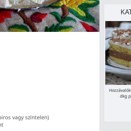
KA
Hozzávalók:
dkg p
iros vagy színtelen)
nt