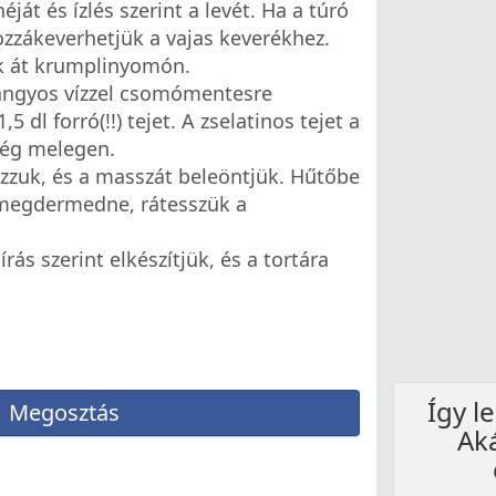
ját és ízlés szerint a levét. Ha a túró
ozzákeverhetjük a vajas keverékhez.
k át krumplinyomón.
 langyos vízzel csomómentesre
dl forró(!!) tejet. A zselatinos tejet a
még melegen.
azzuk, és a masszát beleöntjük. Hűtőbe
n megdermedne, rátesszük a
ás szerint elkészítjük, és a tortára
Így l
Megosztás
Ak