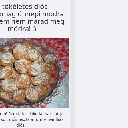
 tökéletes diós
kmag ünnepi módra
zem nem marad meg
módra! :)
om! Régi falusi lakodalmak sütije.
sült diós tészta a rumos, vaníliás
diós…