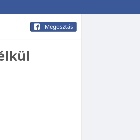
Megosztás
élkül