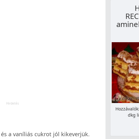
H
REC
aminek
Hozzávalók:
dkg l
 és a vaníliás cukrot jól kikeverjük.