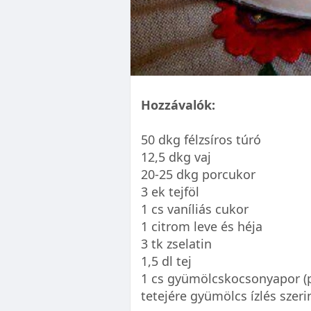
Hozzávalók:
50 dkg félzsíros túró
12,5 dkg vaj
20-25 dkg porcukor
3 ek tejföl
1 cs vaníliás cukor
1 citrom leve és héja
3 tk zselatin
1,5 dl tej
1 cs gyümölcskocsonyapor (p
tetejére gyümölcs ízlés szeri