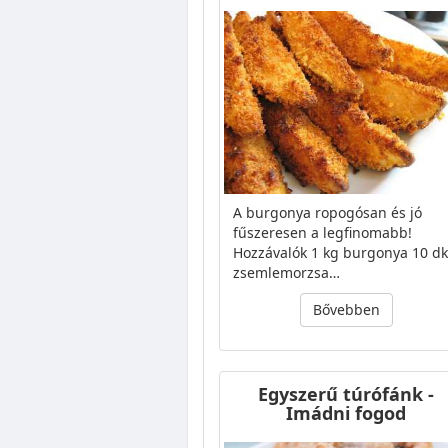
A burgonya ropogósan és jó
fűszeresen a legfinomabb!
Hozzávalók 1 kg burgonya 10 d
zsemlemorzsa…
Bővebben
Egyszerű túrófánk -
Imádni fogod