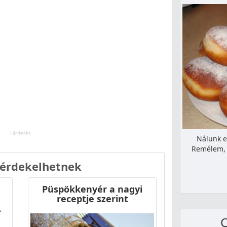
Nálunk e
Remélem, t
 érdekelhetnek
Püspökkenyér a nagyi
,
receptje szerint
A