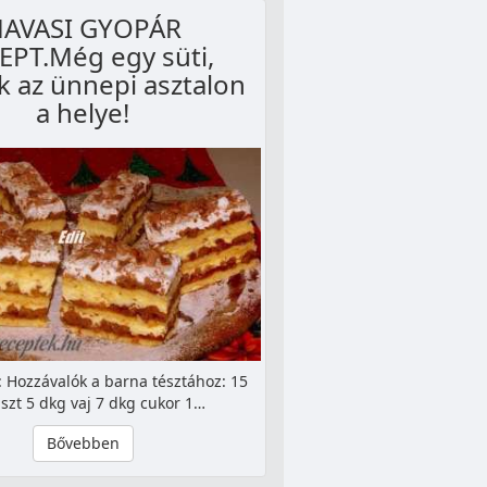
AVASI GYOPÁR
EPT.Még egy süti,
 az ünnepi asztalon
a helye!
 Hozzávalók a barna tésztához: 15
iszt 5 dkg vaj 7 dkg cukor 1…
Bővebben