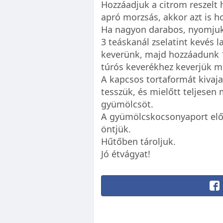
Hozzáadjuk a citrom reszelt hé
apró morzsás, akkor azt is h
Ha nagyon darabos, nyomju
3 teáskanál zselatint kevés
keverünk, majd hozzáadunk 1,5 
túrós keverékhez keverjük 
A kapcsos tortaformát kivaj
tesszük, és mielőtt teljese
gyümölcsöt.
A gyümölcskocsonyaport előír
öntjük.
Hűtőben tároljuk.
Jó étvágyat!