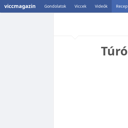
viccmagazin
Gondolatok
Viccek
Videók
Recep
Túró