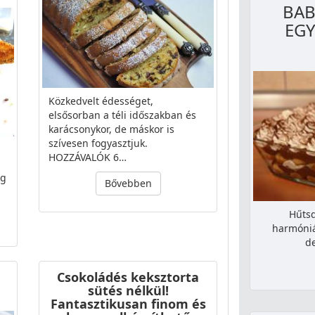
BAB
EGY
Közkedvelt édességet,
elsősorban a téli időszakban és
karácsonykor, de máskor is
szívesen fogyasztjuk.
HOZZÁVALÓK 6…
kg
Bővebben
Hűtsd
harmóniá
d
Csokoládés keksztorta
sütés nélkül!
Fantasztikusan finom és