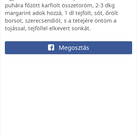
puhára főzött karfiolt összetöröm, 2-3 dkg
margarint adok hozzá, 1 dl tejfölt, sót, őrölt
borsot, szerecsendiót, s a tetejére öntöm a
tojással, tejföllel elkevert sonkát.
Megosztás