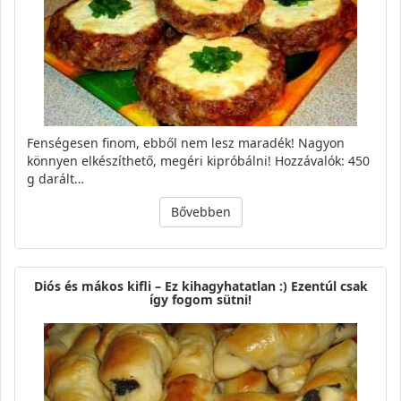
Fenségesen finom, ebből nem lesz maradék! Nagyon
könnyen elkészíthető, megéri kipróbálni! Hozzávalók: 450
g darált…
Bővebben
Diós és mákos kifli – Ez kihagyhatatlan :) Ezentúl csak
így fogom sütni!