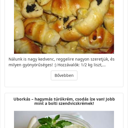
Nálunk is nagy kedvenc, reggelire nagyon szeretjük, és
milyen gyönyörűséges! :) Hozzávalók: 1/2 kg liszt,…
Bővebben
Uborkás – hagymás túrókrém, csodás íze van! Jobb
mint a bolti szendvicskrémek!