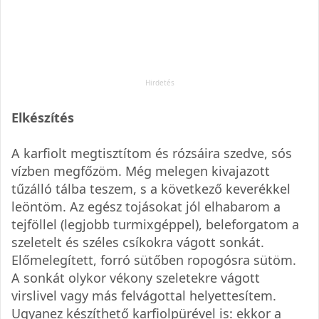
Elkészítés
A karfiolt megtisztítom és rózsáira szedve, sós
vízben megfőzöm. Még melegen kivajazott
tűzálló tálba teszem, s a következő keverékkel
leöntöm. Az egész tojásokat jól elhabarom a
tejföllel (legjobb turmixgéppel), beleforgatom a
szeletelt és széles csíkokra vágott sonkát.
Előmelegített, forró sütőben ropogósra sütöm.
A sonkát olykor vékony szeletekre vágott
virslivel vagy más felvágottal helyettesítem.
Ugyanez készíthető karfiolpürével is: ekkor a