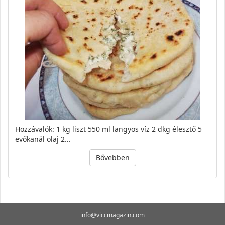
Hozzávalók: 1 kg liszt 550 ml langyos víz 2 dkg élesztő 5
evőkanál olaj 2…
Bővebben
info@viccmagazin.com