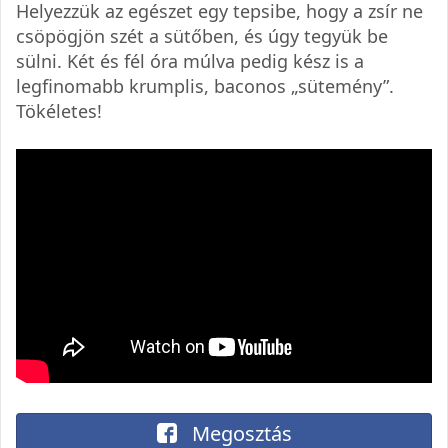
Helyezzük az egészet egy tepsibe, hogy a zsír ne
csöpögjön szét a sütőben, és úgy tegyük be
sülni. Két és fél óra múlva pedig kész is a
legfinomabb krumplis, baconos „sütemény”.
Tökéletes!
Megosztás