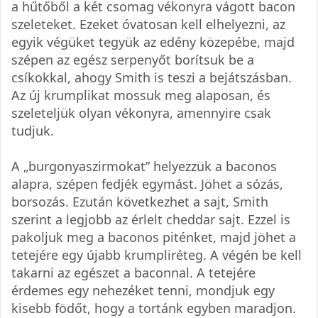
a hűtőből a két csomag vékonyra vágott bacon
szeleteket. Ezeket óvatosan kell elhelyezni, az
egyik végüket tegyük az edény közepébe, majd
szépen az egész serpenyőt borítsuk be a
csíkokkal, ahogy Smith is teszi a bejátszásban.
Az új krumplikat mossuk meg alaposan, és
szeleteljük olyan vékonyra, amennyire csak
tudjuk.
A „burgonyaszirmokat” helyezzük a baconos
alapra, szépen fedjék egymást. Jöhet a sózás,
borsozás. Ezután következhet a sajt, Smith
szerint a legjobb az érlelt cheddar sajt. Ezzel is
pakoljuk meg a baconos piténket, majd jöhet a
tetejére egy újabb krumpliréteg. A végén be kell
takarni az egészet a baconnal. A tetejére
érdemes egy nehezéket tenni, mondjuk egy
kisebb födőt, hogy a tortánk egyben maradjon.