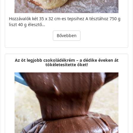
Hozzávalók két 35 x 32 cm-es tepsihez A tésztához 750 g
liszt 40 g élesztő…
Bővebben
Az öt legjobb csokoládékrém – a dédike éveken át
tökéletesítette őket!