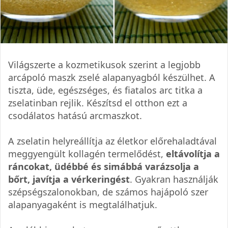
Világszerte a kozmetikusok szerint a legjobb
arcápoló maszk zselé alapanyagból készülhet. A
tiszta, üde, egészséges, és fiatalos arc titka a
zselatinban rejlik. Készítsd el otthon ezt a
csodálatos hatású arcmaszkot.
A zselatin helyreállítja az életkor előrehaladtával
meggyengült kollagén termelődést,
eltávolítja a
ráncokat, üdébbé és simábbá varázsolja a
bőrt, javítja a vérkeringést
. Gyakran használják
szépségszalonokban, de számos hajápoló szer
alapanyagaként is megtalálhatjuk.