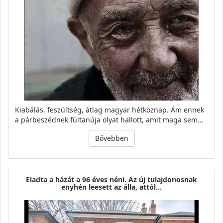
Kiabálás, feszültség, átlag magyar hétköznap. Ám ennek
a párbeszédnek fültanúja olyat hallott, amit maga sem…
Bővebben
Eladta a házát a 96 éves néni. Az új tulajdonosnak
enyhén leesett az álla, attól…