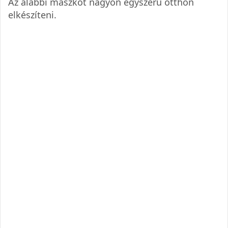
Az alábbi maszkot nagyon egyszerű otthon
elkészíteni.