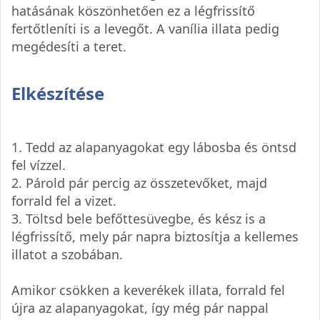
hatásának köszönhetően ez a légfrissítő
fertőtleníti is a levegőt. A vanília illata pedig
megédesíti a teret.
Elkészítése
1. Tedd az alapanyagokat egy lábosba és öntsd
fel vízzel.
2. Párold pár percig az összetevőket, majd
forrald fel a vizet.
3. Töltsd bele befőttesüvegbe, és kész is a
légfrissítő, mely pár napra biztosítja a kellemes
illatot a szobában.
Amikor csökken a keverékek illata, forrald fel
újra az alapanyagokat, így még pár nappal