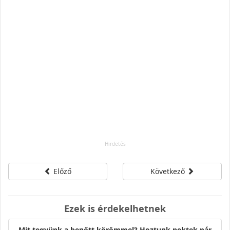
Előző
Következő
Ezek is érdekelhetnek
Mit tegyünk a benőtt körömmel? Hoztunk nektek pár