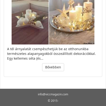
A tél árnyalatát csempészhetjük be az otthonunkba
természetes alapanyagokból összeállított dekorációkkal.
Egy kellemes séta (és…
Bővebben
info@viccmagazin.com
© 2015-