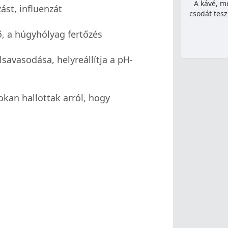
A kávé, mé
ást, influenzát
csodát tesz 
, a húgyhólyag fertőzés
savasodása, helyreállítja a pH-
kan hallottak arról, hogy