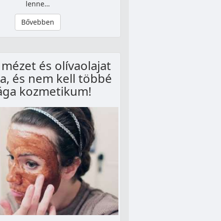
lenne…
Bővebben
 mézet és olívaolajat
ra, és nem kell többé
ága kozmetikum!