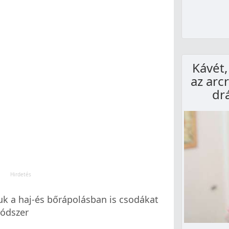
Kávét,
az arc
dr
k a haj-és bőrápolásban is csodákat
módszer