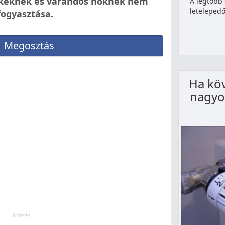
rekeknek és várandós nőknek nem
A legtöbb
letelepedő
fogyasztása.
Megosztás
Ha köv
nagyo