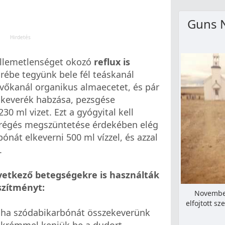
Guns 
llemetlenséget okozó
reflux is
rébe tegyünk bele fél teáskanál
evőkanál organikus almaecetet, és pár
a keverék habzása, pezsgése
30 ml vizet. Ezt a gyógyital kell
régés megszüntetése érdekében elég
ónát elkeverni 500 ml vízzel, és azzal
.
vetkező betegségekre is használták
szítményt:
November
elfojtott s
t, ha szódabikarbónát összekeverünk