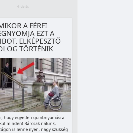
MIKOR A FÉRFI
GNYOMJA EZT A
BOT, ELKÉPESZTŐ
OLOG TÖRTÉNIK
en, hogy egyetlen gombnyomásra
kul minden! Bárcsak nálunk,
ágon is lenne ilyen, nagy szükség