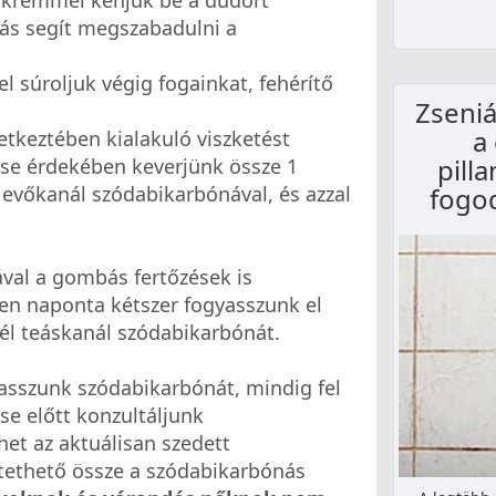
tt krémmel kenjük be a dudort
tás segít megszabadulni a
zzel súroljuk végig fogainkat, fehérítő
Zseniá
a
vetkeztében kialakuló viszketést
pill
ése érdekében keverjünk össze 1
fogod
 evőkanál szódabikarbónával, és azzal
val a gombás fertőzések is
en naponta kétszer fogyasszunk el
 fél teáskanál szódabikarbónát.
sszunk szódabikarbónát, mindig fel
se előtt konzultáljunk
het az aktuálisan szedett
tethető össze a szódabikarbónás