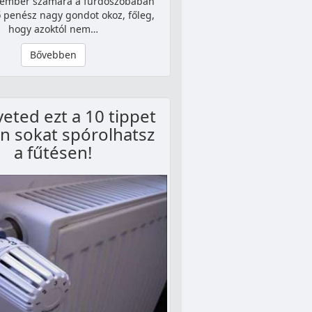
 ember számára a fürdőszobában
 penész nagy gondot okoz, főleg,
hogy azoktól nem…
Bővebben
eted ezt a 10 tippet
n sokat spórolhatsz
a fűtésen!