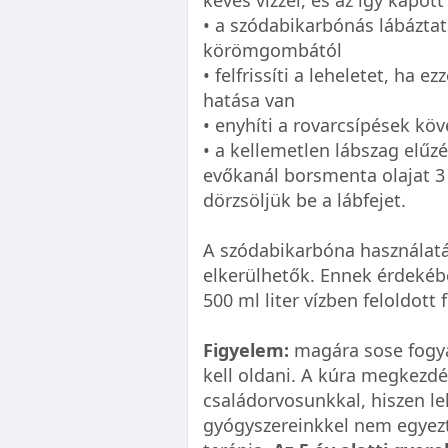
kevés vízzel, és az így kapo
• a szódabikarbónás lábázta
körömgombától
• felfrissíti a leheletet, ha e
hatása van
• enyhíti a rovarcsípések kö
• a kellemetlen lábszag elűz
evőkanál borsmenta olajat 3
dörzsöljük be a lábfejet.
A szódabikarbóna használatá
elkerülhetők. Ennek érdekéb
500 ml liter vízben feloldott
Figyelem:
magára sose fogya
kell oldani. A kúra megkezdé
családorvosunkkal, hiszen le
gyógyszereinkkel nem egyez