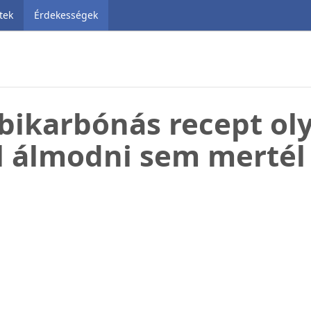
tek
Érdekességek
bikarbónás recept ol
l álmodni sem mertél 