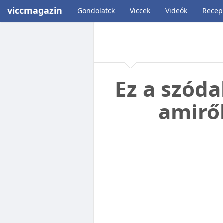
viccmagazin
Gondolatok
Viccek
Videók
Recep
Ez a szóda
amirő