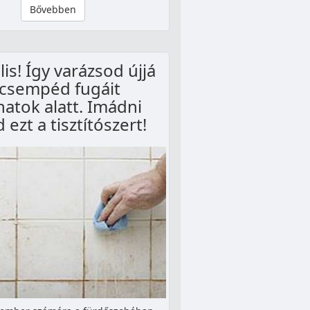
Bővebben
lis! Így varázsod újjá
 csempéd fugáit
anatok alatt. Imádni
 ezt a tisztítószert!