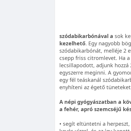
szódabikarbónával a
sok ke
kezelhető
. Egy nagyobb bög
szódabikarbónát, melléje 2 
csepp friss citromlevet. Ha 
lecsillapodott, adjunk hozzá 2
egyszerre meginni. A gyomo
egy fél teáskanál szódabikarb
enyhíteni az égető tüneteket
A népi gyógyászatban a kö
a fehér, apró szemcséjű ké
• segít eltüntetni a herpesz