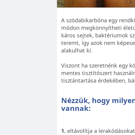
A szódabikarbóna egy rendkí
módon megkönnyítheti életün
káros sejtek, baktériumok s
teremt, így azok nem képese
alakulhat ki.
Viszont ha szeretnénk egy kö
mentes tisztítószert használn
tisztántartása érdekében, bá
Nézzük, hogy milye
vannak:
1.
eltávolítja a lerakódásokat