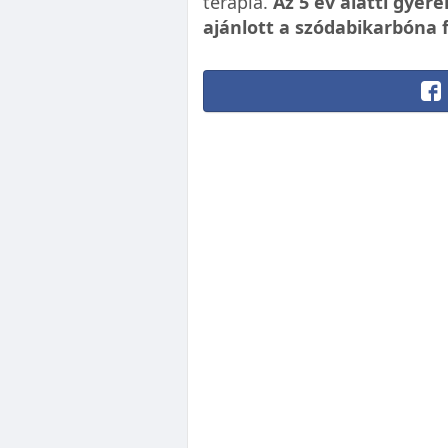
terápia.
Az 5 év alatti gye
ajánlott a szódabikarbóna 