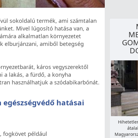
vül sokoldalú termék, ami számtalan
ket. Mivel lúgosító hatása van, a
ME
zámára alkalmatlan környezetet
GOM
k elburjánzani, amiből betegség
D
rnyezetbarát, káros vegyszerektől
i a lakás, a fürdő, a konyha
tran használhatjuk a szódabikarbónát.
n egészségvédő hatásai
Hihetetl
átala
, fogkövet például
Magyarorsz