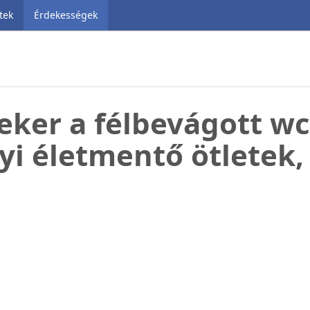
tek
Érdekességek
teker a félbevágott wc
i életmentő ötletek,