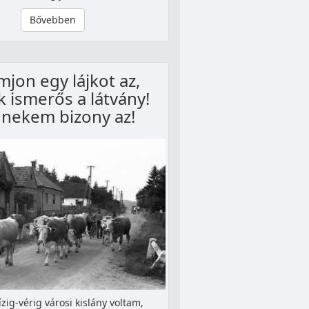
Bővebben
jon egy lájkot az,
k ismerős a látvány!
 nekem bizony az!
ízig-vérig városi kislány voltam,