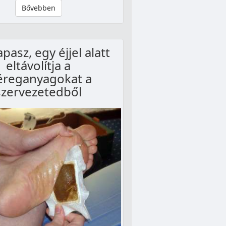
Bővebben
apasz, egy éjjel alatt
eltávolítja a
reganyagokat a
szervezetedből