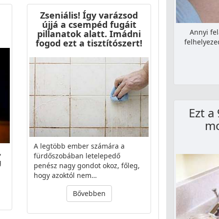
Zseniális! Így varázsod
újjá a csempéd fugáit
Annyi fe
pillanatok alatt. Imádni
felhelyeze
fogod ezt a tisztítószert!
Ezt a
mo
A legtöbb ember számára a
,
fürdőszobában letelepedő
g
penész nagy gondot okoz, főleg,
hogy azoktól nem…
Bővebben