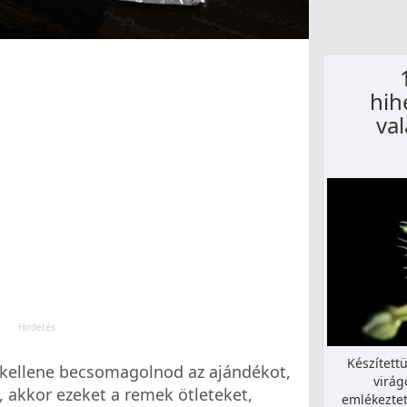
hih
va
Készítettü
 kellene becsomagolnod az ajándékot,
virág
, akkor ezeket a remek ötleteket,
emlékeztet