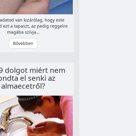
ladatod van kizárólag, hogy este
d ezt a tapaszt, az pedig reggelre
magába szívja…
Bővebben
 9 dolgot miért nem
ndta el senki az
almaecetről?