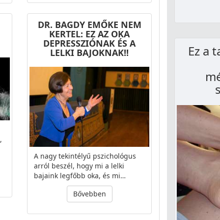
DR. BAGDY EMŐKE NEM
KERTEL: EZ AZ OKA
DEPRESSZIÓNAK ÉS A
Ez a t
LELKI BAJOKNAK!!
mé
,
A nagy tekintélyű pszichológus
arról beszél, hogy mi a lelki
bajaink legfőbb oka, és mi…
Bővebben