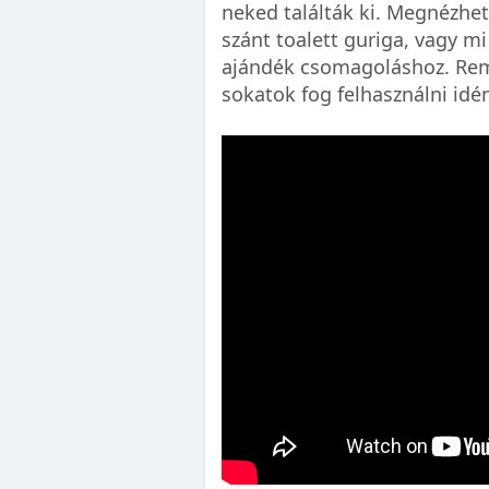
neked találták ki. Megnézhe
szánt toalett guriga, vagy m
ajándék csomagoláshoz. Rem
sokatok fog felhasználni idé