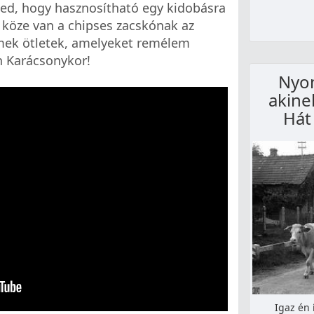
ted, hogy hasznosítható egy kidobásra
i köze van a chipses zacskónak az
ek ötletek, amelyeket remélem
n Karácsonykor!
Nyom
akine
Hát
Igaz én 