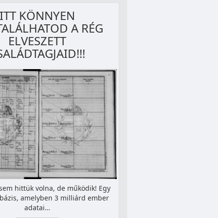
ITT KÖNNYEN
ALÁLHATOD A RÉG
ELVESZETT
SALÁDTAGJAID!!!
 sem hittük volna, de működik! Egy
tbázis, amelyben 3 milliárd ember
adatai…