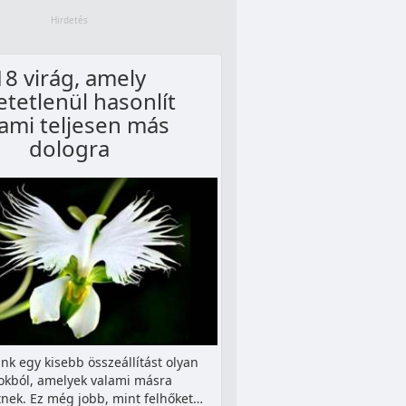
18 virág, amely
etetlenül hasonlít
lami teljesen más
dologra
nk egy kisebb összeállítást olyan
okból, amelyek valami másra
nek. Ez még jobb, mint felhőket…