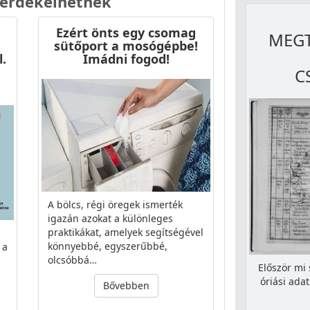
 érdekelhetnek
Ezért önts egy csomag
MEGT
sütőport a mosógépbe!
l.
Imádni fogod!
C
A bölcs, régi öregek ismerték
igazán azokat a különleges
praktikákat, amelyek segítségével
könnyebbé, egyszerűbbé,
 a
olcsóbbá…
Először mi
óriási ada
Bővebben