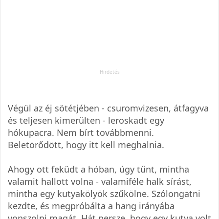
Végül az éj sötétjében - csuromvizesen, átfagyva
és teljesen kimerülten - leroskadt egy
hókupacra. Nem bírt továbbmenni.
Beletörődött, hogy itt kell meghalnia.
Ahogy ott feküdt a hóban, úgy tűnt, mintha
valamit hallott volna - valamiféle halk sírást,
mintha egy kutyakölyök szűkölne. Szólongatni
kezdte, és megpróbálta a hang irányába
vonszolni magát. Hát persze, hogy egy kutya volt