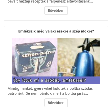
bevált háztáji receptek a falpenész eltávolítására:…
Bővebben
Emlékszik még valaki ezekre a szép időkre?
Mindig minket, gyerekeket küldtek a boltba szódás
patronért. De nem bántuk, mert a boltba járás…
Bővebben