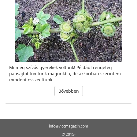
Mi még szívós gyerekek voltunk! Például rengeteg
papsajtot tömtünk magunkba, de akkoriban szerintem
mindent összeettünk…
Bővebben
info@viccmagazin.com
© 2015-