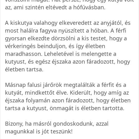
az, ami szintén eltévedt a hófúvásban.
A kiskutya valahogy elkeveredett az anyjától, és
most halálra fagyva nyüszített a hóban. A férfi
gyorsan elkezdte dörzsölni a kis testet, hogy a
vérkeringés beinduljon, és így életben
maradhasson. Leheletével is melengette a
kutyust, és egész éjszaka azon fáradozott, hogy
életben tartsa.
Másnap falusi járőrök megtalálták a férfit és a
kutyát, mindkettőt élve. Kiderült, hogy amíg az
éjszaka folyamán azon fáradozott, hogy életben
tartsa a kutyust, önmagát is életben tartotta.
Bizony, ha másról gondoskodunk, azzal
magunkkal is jót teszünk!