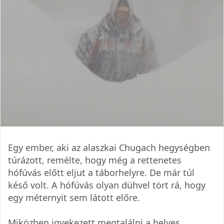
Egy ember, aki az alaszkai Chugach hegységben
túrázott, remélte, hogy még a rettenetes
hófúvás előtt eljut a táborhelyre. De már túl
késő volt. A hófúvás olyan dühvel tört rá, hogy
egy méternyit sem látott előre.
Miközben igyekezett megtalálni a helyes